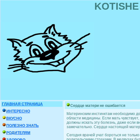
KOTISHE
ГЛАВНАЯ СТРАНИЦА
Сердце матери не ошибается
ИНТЕРЕСНО
Материнским инстинктам необходимо дов
области медицины. Если мать чувствует, 
ВКУСНО
должны искать эту болезнь, даже если в
ПОЛЕЗНО ЗНАТЬ
замечательно. Сердце настоящей матер
РОДИТЕЛЯМ
Сегодня врачей учат бороться не только 
родительскими страхами. В медвузах бу